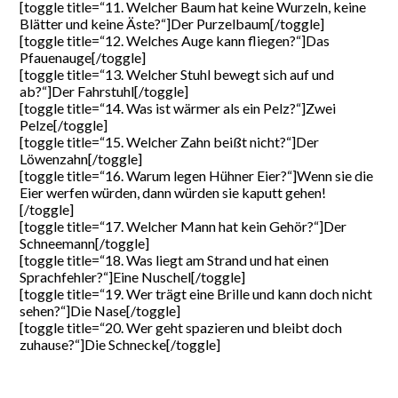
[toggle title=“11. Welcher Baum hat keine Wurzeln, keine
Blätter und keine Äste?“]Der Purzelbaum[/toggle]
[toggle title=“12. Welches Auge kann fliegen?“]Das
Pfauenauge[/toggle]
[toggle title=“13. Welcher Stuhl bewegt sich auf und
ab?“]Der Fahrstuhl[/toggle]
[toggle title=“14. Was ist wärmer als ein Pelz?“]Zwei
Pelze[/toggle]
[toggle title=“15. Welcher Zahn beißt nicht?“]Der
Löwenzahn[/toggle]
[toggle title=“16. Warum legen Hühner Eier?“]Wenn sie die
Eier werfen würden, dann würden sie kaputt gehen!
[/toggle]
[toggle title=“17. Welcher Mann hat kein Gehör?“]Der
Schneemann[/toggle]
[toggle title=“18. Was liegt am Strand und hat einen
Sprachfehler?“]Eine Nuschel[/toggle]
[toggle title=“19. Wer trägt eine Brille und kann doch nicht
sehen?“]Die Nase[/toggle]
[toggle title=“20. Wer geht spazieren und bleibt doch
zuhause?“]Die Schnecke[/toggle]