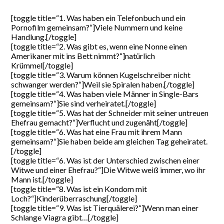
[toggle title=“1. Was haben ein Telefonbuch und ein
Pornofilm gemeinsam?“]Viele Nummern und keine
Handlung.[/toggle]
[toggle title=“2. Was gibt es, wenn eine Nonne einen
Amerikaner mit ins Bett nimmt?“]natürlich
Krümmel[/toggle]
[toggle title=“3. Warum können Kugelschreiber nicht
schwanger werden?“]Weil sie Spiralen haben.[/toggle]
[toggle title=“4. Was haben viele Männer in Single-Bars
gemeinsam?“]Sie sind verheiratet.[/toggle]
[toggle title=“5. Was hat der Schneider mit seiner untreuen
Ehefrau gemacht?“]Verflucht und zugenäht[/toggle]
[toggle title=“6. Was hat eine Frau mit ihrem Mann
gemeinsam?“]Sie haben beide am gleichen Tag geheiratet.
[/toggle]
[toggle title=“6. Was ist der Unterschied zwischen einer
Witwe und einer Ehefrau?“]Die Witwe weiß immer, wo ihr
Mann ist.[/toggle]
[toggle title=“8. Was ist ein Kondom mit
Loch?“]Kinderüberraschung[/toggle]
[toggle title=“9. Was ist Tierquälerei?“]Wenn man einer
Schlange Viagra gibt…[/toggle]