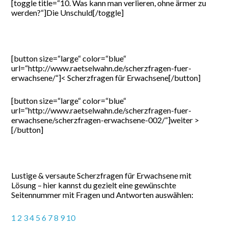
[toggle title=“10. Was kann man verlieren, ohne ärmer zu
werden?“]Die Unschuld[/toggle]
[button size=“large“ color=“blue“
url=“http://www.raetselwahn.de/scherzfragen-fuer-
erwachsene/“]< Scherzfragen für Erwachsene[/button]
[button size=“large“ color=“blue“
url=“http://www.raetselwahn.de/scherzfragen-fuer-
erwachsene/scherzfragen-erwachsene-002/“]weiter >
[/button]
Lustige & versaute Scherzfragen für Erwachsene mit
Lösung – hier kannst du gezielt eine gewünschte
Seitennummer mit Fragen und Antworten auswählen:
1
2
3
4
5
6
7
8
9
10