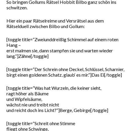
So bringen Gollums Rätsel Hobbit Bilbo ganz schön ins
schwitzen.
Hier ein paar Rätselreime und Versrätsel aus dem
Rätselduell zwischen Bilbo und Gollum:
[toggle title=“Zweiunddreißig Schimmel auf einem roten
Hang –
erst malmen sie, dann stampfen sie und warten wieder
lang.“]Zähne[/toggle]
[toggle title=“Der Schrein ohne Deckel, Schlüssel, Scharnier,
birgt einen goldenen Schatz, glaub‘ es mir.“]Das Ei[/toggle]
[toggle title=“Was hat Wurzeln, die keiner sieht,
ragt höher als Bäume
und Wipfelsäume,
wächst nie und treibt nicht
und reicht doch ins Licht?“]Berge, Gebirge[/toggle]
[toggle title=“Schreit ohne Stimme
fliegt ohne Schwinge,