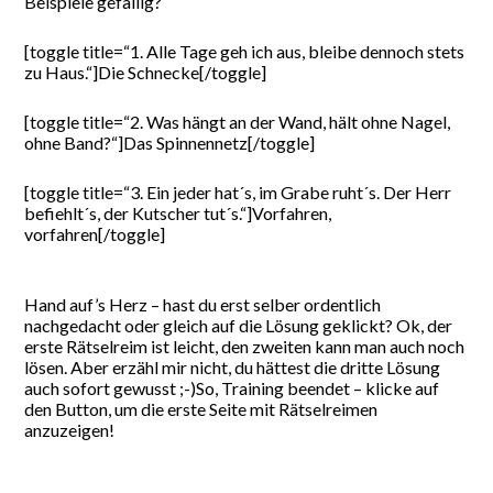
Beispiele gefällig?
[toggle title=“1. Alle Tage geh ich aus, bleibe dennoch stets
zu Haus.“]Die Schnecke[/toggle]
[toggle title=“2. Was hängt an der Wand, hält ohne Nagel,
ohne Band?“]Das Spinnennetz[/toggle]
[toggle title=“3. Ein jeder hat´s, im Grabe ruht´s. Der Herr
befiehlt´s, der Kutscher tut´s.“]Vorfahren,
vorfahren[/toggle]
Hand auf’s Herz – hast du erst selber ordentlich
nachgedacht oder gleich auf die Lösung geklickt? Ok, der
erste Rätselreim ist leicht, den zweiten kann man auch noch
lösen. Aber erzähl mir nicht, du hättest die dritte Lösung
auch sofort gewusst ;-)So, Training beendet – klicke auf
den Button, um die erste Seite mit Rätselreimen
anzuzeigen!