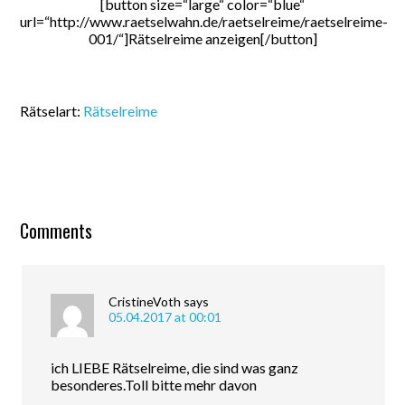
[button size=“large“ color=“blue“
url=“http://www.raetselwahn.de/raetselreime/raetselreime-
001/“]Rätselreime anzeigen[/button]
Rätselart:
Rätselreime
Comments
CristineVoth
says
05.04.2017 at 00:01
ich LIEBE Rätselreime, die sind was ganz
besonderes.Toll bitte mehr davon