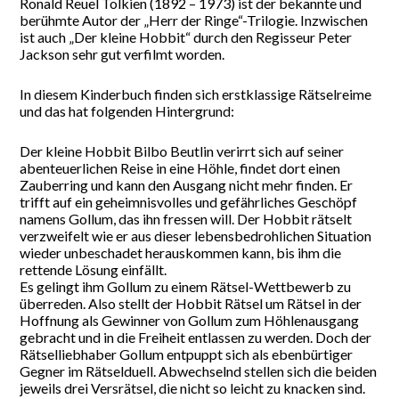
Ronald Reuel Tolkien (1892 – 1973) ist der bekannte und
berühmte Autor der „Herr der Ringe“-Trilogie. Inzwischen
ist auch „Der kleine Hobbit“ durch den Regisseur Peter
Jackson sehr gut verfilmt worden.
In diesem Kinderbuch finden sich erstklassige Rätselreime
und das hat folgenden Hintergrund:
Der kleine Hobbit Bilbo Beutlin verirrt sich auf seiner
abenteuerlichen Reise in eine Höhle, findet dort einen
Zauberring und kann den Ausgang nicht mehr finden. Er
trifft auf ein geheimnisvolles und gefährliches Geschöpf
namens Gollum, das ihn fressen will. Der Hobbit rätselt
verzweifelt wie er aus dieser lebensbedrohlichen Situation
wieder unbeschadet herauskommen kann, bis ihm die
rettende Lösung einfällt.
Es gelingt ihm Gollum zu einem Rätsel-Wettbewerb zu
überreden. Also stellt der Hobbit Rätsel um Rätsel in der
Hoffnung als Gewinner von Gollum zum Höhlenausgang
gebracht und in die Freiheit entlassen zu werden. Doch der
Rätselliebhaber Gollum entpuppt sich als ebenbürtiger
Gegner im Rätselduell. Abwechselnd stellen sich die beiden
jeweils drei Versrätsel, die nicht so leicht zu knacken sind.