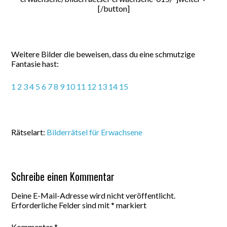
[/button]
Weitere Bilder die beweisen, dass du eine schmutzige
Fantasie hast:
1
2
3
4
5
6
7
8
9
10
11
12
13
14
15
Rätselart:
Bilderrätsel für Erwachsene
Schreibe einen Kommentar
Deine E-Mail-Adresse wird nicht veröffentlicht.
Erforderliche Felder sind mit
*
markiert
Kommentar
*