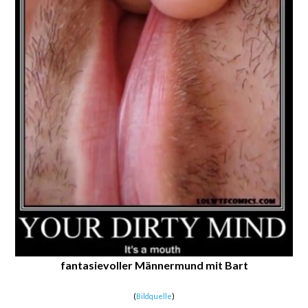
fantasievoller Männermund mit Bart
(
Bildquelle
)