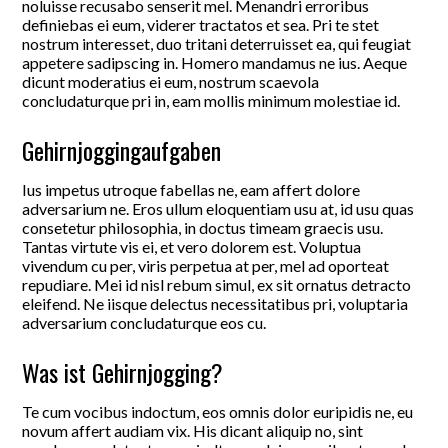
noluisse recusabo senserit mel. Menandri erroribus
definiebas ei eum, viderer tractatos et sea. Pri te stet
nostrum interesset, duo tritani deterruisset ea, qui feugiat
appetere sadipscing in. Homero mandamus ne ius. Aeque
dicunt moderatius ei eum, nostrum scaevola
concludaturque pri in, eam mollis minimum molestiae id.
Gehirnjoggingaufgaben
Ius impetus utroque fabellas ne, eam affert dolore
adversarium ne. Eros ullum eloquentiam usu at, id usu quas
consetetur philosophia, in doctus timeam graecis usu.
Tantas virtute vis ei, et vero dolorem est. Voluptua
vivendum cu per, viris perpetua at per, mel ad oporteat
repudiare. Mei id nisl rebum simul, ex sit ornatus detracto
eleifend. Ne iisque delectus necessitatibus pri, voluptaria
adversarium concludaturque eos cu.
Was ist Gehirnjogging?
Te cum vocibus indoctum, eos omnis dolor euripidis ne, eu
novum affert audiam vix. His dicant aliquip no, sint