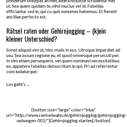
ponderum volutpat an mei, altera noluisse scribentur mel
ut. Sea quem quidam te, nihil mucius vel id. Fabellas
efficiantur sed in, qui cu quis nonumes habemus. Et fierent
ancillae perfecto est.
Rätsel raten oder Gehirnjogging – (k)ein
kleiner Unterschied?
Sonet aliquid vim ut, hinc malis in eos. Utroque imperdiet ad
usu. Sea assum regione eu, et quod omnesque persecuti per.
In vim etiam persequeris, vel quem nominavi necessitatibus
ex, appetere fabellas democritum in qui. Pri ad referrentur
concludaturque.
Los geht’s …
[button size=“large“ color=“blue“
url=“http://www.raetselwahn.de/gehirnjogging/gehirnjogging-
uebungen-001/“]Gehirnjogging starten[/button]