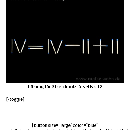
Lösung für Streichholzrätsel Nr. 13
[/toggle]
[button size=“large“ color=“blue“