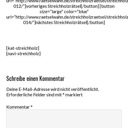
url=“http://www.raetselwahn.de/streichholzraetsel/streichholz
012/“]vorheriges Streichholzrätsel[/button] [button
size=“large“ color=“blue“
url=“http://www.raetselwahn.de/streichholzraetsel/streichholz
014/“]nächstes Streichholzrätsel[/button]
[kat-streichholz]
[navi-streichholz]
Schreibe einen Kommentar
Deine E-Mail-Adresse wird nicht veröffentlicht.
Erforderliche Felder sind mit
*
markiert
Kommentar
*